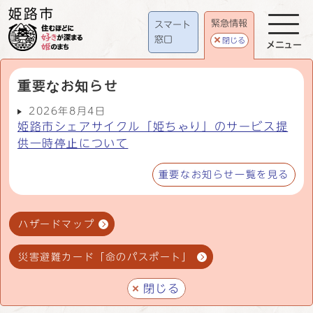
緊急情報
スマート
窓口
閉じる
メニュー
重要なお知らせ
2026年8月4日
姫路市シェアサイクル「姫ちゃり」のサービス提
供一時停止について
重要なお知らせ一覧を見る
ハザードマップ
災害避難カード「命のパスポート」
閉じる