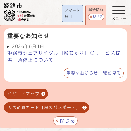
緊急情報
スマート
窓口
閉じる
メニュー
重要なお知らせ
2026年8月4日
姫路市シェアサイクル「姫ちゃり」のサービス提
供一時停止について
重要なお知らせ一覧を見る
ハザードマップ
災害避難カード「命のパスポート」
閉じる