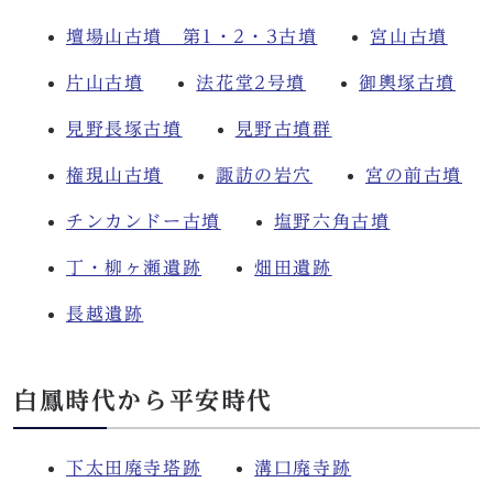
壇場山古墳 第1・2・3古墳
宮山古墳
片山古墳
法花堂2号墳
御輿塚古墳
見野長塚古墳
見野古墳群
権現山古墳
諏訪の岩穴
宮の前古墳
チンカンドー古墳
塩野六角古墳
丁・柳ヶ瀬遺跡
畑田遺跡
長越遺跡
白鳳時代から平安時代
下太田廃寺塔跡
溝口廃寺跡