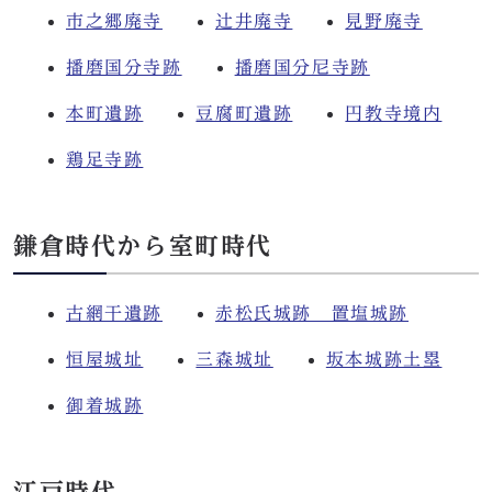
市之郷廃寺
辻井廃寺
見野廃寺
播磨国分寺跡
播磨国分尼寺跡
本町遺跡
豆腐町遺跡
円教寺境内
鶏足寺跡
鎌倉時代から室町時代
古網干遺跡
赤松氏城跡 置塩城跡
恒屋城址
三森城址
坂本城跡土塁
御着城跡