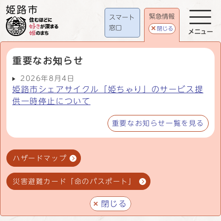
緊急情報
スマート
窓口
閉じる
メニュー
重要なお知らせ
2026年8月4日
姫路市シェアサイクル「姫ちゃり」のサービス提
供一時停止について
重要なお知らせ一覧を見る
ハザードマップ
災害避難カード「命のパスポート」
閉じる