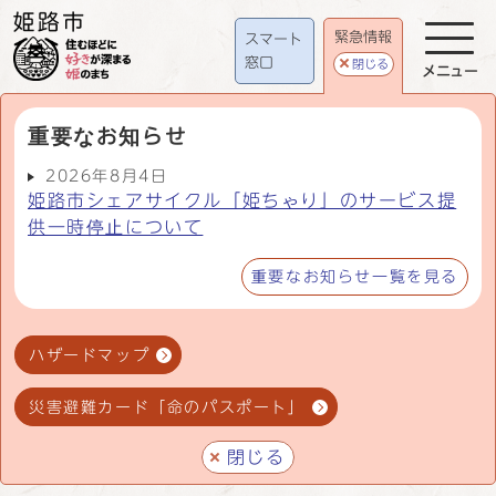
緊急情報
スマート
窓口
閉じる
メニュー
重要なお知らせ
2026年8月4日
姫路市シェアサイクル「姫ちゃり」のサービス提
供一時停止について
重要なお知らせ一覧を見る
ハザードマップ
災害避難カード「命のパスポート」
閉じる