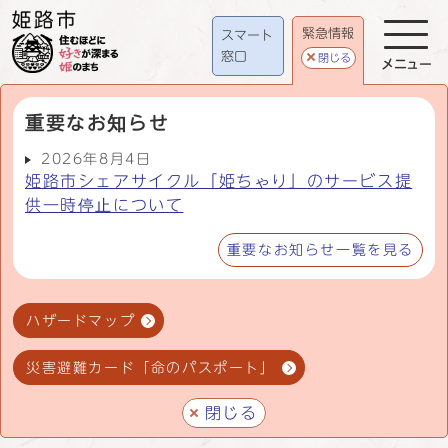
緊急情報
スマート
窓口
閉じる
メニュー
重要なお知らせ
2026年8月4日
姫路市シェアサイクル「姫ちゃり」のサービス提
供一時停止について
重要なお知らせ一覧を見る
ハザードマップ
災害避難カード「命のパスポート」
閉じる