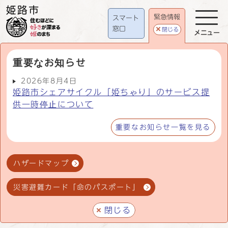
緊急情報
スマート
窓口
閉じる
メニュー
重要なお知らせ
2026年8月4日
姫路市シェアサイクル「姫ちゃり」のサービス提
供一時停止について
重要なお知らせ一覧を見る
ハザードマップ
災害避難カード「命のパスポート」
閉じる