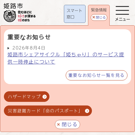
緊急情報
スマート
窓口
閉じる
メニュー
重要なお知らせ
2026年8月4日
姫路市シェアサイクル「姫ちゃり」のサービス提
供一時停止について
重要なお知らせ一覧を見る
ハザードマップ
災害避難カード「命のパスポート」
閉じる