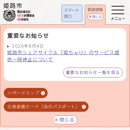
緊急情報
スマート
窓口
閉じる
メニュー
重要なお知らせ
2026年8月4日
姫路市シェアサイクル「姫ちゃり」のサービス提
供一時停止について
重要なお知らせ一覧を見る
ハザードマップ
災害避難カード「命のパスポート」
閉じる