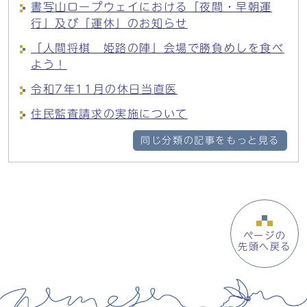
書写山ロープウェイにおける「夜間・早朝運
行」及び「運休」のお知らせ
「人間将棋 姫路の陣」会場で勝負めしを食べ
よう！
令和7年11月の休日当直医
住民監査請求の実施について
同じ分類の記事をもっと見る
ページの
先頭へ戻る