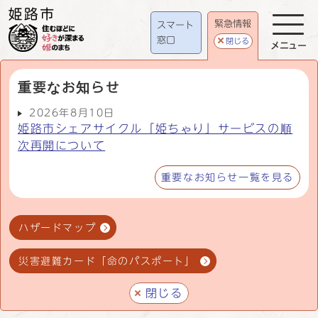
緊急情報
スマート
窓口
閉じる
メニュー
重要なお知らせ
2026年8月10日
姫路市シェアサイクル「姫ちゃり」サービスの順
次再開について
重要なお知らせ一覧を見る
ハザードマップ
災害避難カード「命のパスポート」
閉じる