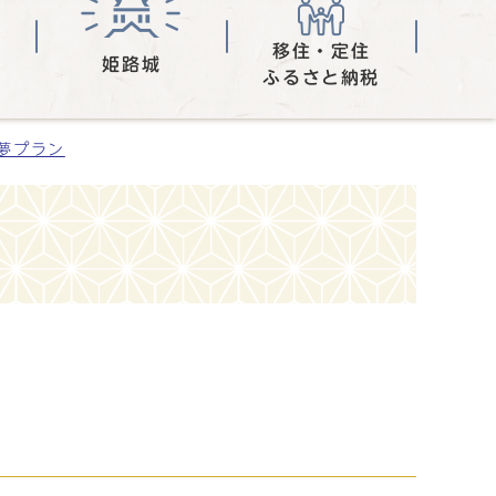
移住・定住
姫路城
ふるさと納税
夢プラン