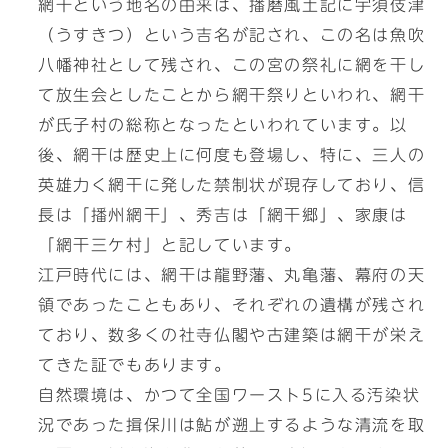
網干という地名の由来は、播磨風土記に宇須伎津
（うすきつ）という吉名が記され、この名は魚吹
八幡神社として残され、この宮の祭礼に網を干し
て放生会としたことから網干祭りといわれ、網干
が氏子村の総称となったといわれています。以
後、網干は歴史上に何度も登場し、特に、三人の
英雄力く網干に発した禁制状が現存しており、信
長は「播州網干」、秀吉は「網干郷」、家康は
「網干三ケ村」と記しています。
江戸時代には、網干は龍野藩、丸亀藩、幕府の天
領であったこともあり、それぞれの遺構が残され
ており、数多くの社寺仏閣や古建築は網干が栄え
てきた証でもあります。
自然環境は、かつて全国ワースト5に入る汚染状
況であった揖保川は鮎が遡上するような清流を取