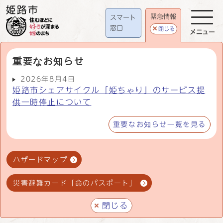
緊急情報
スマート
窓口
閉じる
メニュー
重要なお知らせ
2026年8月4日
姫路市シェアサイクル「姫ちゃり」のサービス提
供一時停止について
重要なお知らせ一覧を見る
ハザードマップ
災害避難カード「命のパスポート」
閉じる