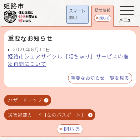
緊急情報
スマート
窓口
閉じる
メニュー
重要なお知らせ
2026年8月10日
姫路市シェアサイクル「姫ちゃり」サービスの順
次再開について
重要なお知らせ一覧を見る
ハザードマップ
災害避難カード「命のパスポート」
閉じる