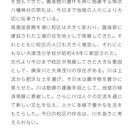
を営んできた。農産物の豊作を神に感謝する魚吹
八幡神社の祭礼は、今日まで地域の人々により大
切に伝承されている。
高度成長期を境に校区は大きく変わり、臨海部に
建設された工場の住宅地として発展してきた。そ
れとともに校区の人口も大きく増加し、それにと
もない大津茂小学校が昭和49年に新設された。
古代より今日まで校区が発展してきた大きな要因
として、揖保川と大津茂川の存在がある。川は上
流から肥沃な土を運び、その水は農作物を豊かに
実らせた。川は物資の運搬手段として、地域の経
済発展に貢献した。さらに川は人々の交流を通じ
て新しい文化を伝え、人々に多様で豊かな生活を
もたらした。今日の校区の存在は、川を抜きに考
えられない。