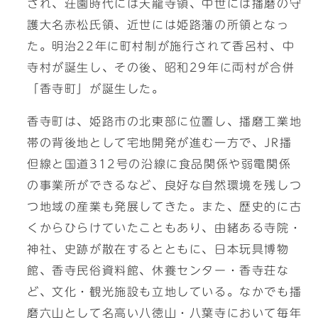
され、荘園時代には天龍寺領、中世には播磨の守
護大名赤松氏領、近世には姫路藩の所領となっ
た。明治22年に町村制が施行されて香呂村、中
寺村が誕生し、その後、昭和29年に両村が合併
「香寺町」が誕生した。
香寺町は、姫路市の北東部に位置し、播磨工業地
帯の背後地として宅地開発が進む一方で、JR播
但線と国道312号の沿線に食品関係や弱電関係
の事業所ができるなど、良好な自然環境を残しつ
つ地域の産業も発展してきた。また、歴史的に古
くからひらけていたこともあり、由緒ある寺院・
神社、史跡が散在するとともに、日本玩具博物
館、香寺民俗資料館、休養センター・香寺荘な
ど、文化・観光施設も立地している。なかでも播
磨六山として名高い八徳山・八葉寺において毎年