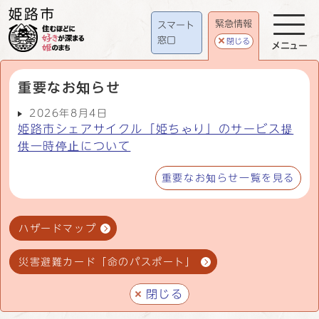
緊急情報
スマート
窓口
閉じる
メニュー
重要なお知らせ
2026年8月4日
姫路市シェアサイクル「姫ちゃり」のサービス提
供一時停止について
重要なお知らせ一覧を見る
ハザードマップ
災害避難カード「命のパスポート」
閉じる