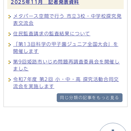
2025年11月 記者発表資料
メタバース空間で行う 市立3校・中学校探究発
表交流会
住民監査請求の監査結果について
「第13回科学の甲子園ジュニア全国大会」を
開催します
第9回姫路市いじめ問題再調査委員会を開催し
ました
令和7年度 第2回 小・中・高 探究活動合同交
流会を実施します
同じ分類の記事をもっと見る