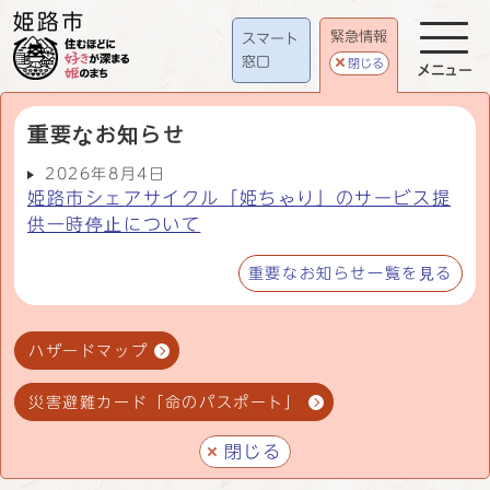
緊急情報
スマート
窓口
閉じる
メニュー
重要なお知らせ
2026年8月4日
姫路市シェアサイクル「姫ちゃり」のサービス提
供一時停止について
重要なお知らせ一覧を見る
ハザードマップ
災害避難カード「命のパスポート」
閉じる