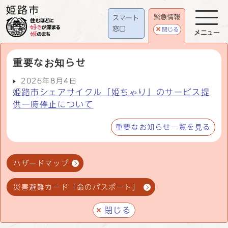
緊急情報
スマート
窓口
閉じる
メニュー
重要なお知らせ
2026年8月4日
姫路市シェアサイクル「姫ちゃり」のサービス提
供一時停止について
重要なお知らせ一覧を見る
ハザードマップ
災害避難カード「命のパスポート」
閉じる