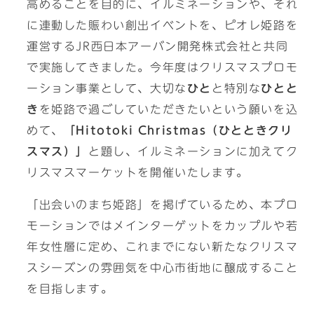
高めることを目的に、イルミネーションや、それ
に連動した賑わい創出イベントを、ピオレ姫路を
運営するJR西日本アーバン開発株式会社と共同
で実施してきました。今年度はクリスマスプロモ
ーション事業として、大切な
ひと
と特別な
ひとと
き
を姫路で過ごしていただきたいという願いを込
めて、
「Hitotoki Christmas（ひとときクリ
スマス）」
と題し、イルミネーションに加えてク
リスマスマーケットを開催いたします。
「出会いのまち姫路」を掲げているため、本プロ
モーションではメインターゲットをカップルや若
年女性層に定め、これまでにない新たなクリスマ
スシーズンの雰囲気を中心市街地に醸成すること
を目指します。