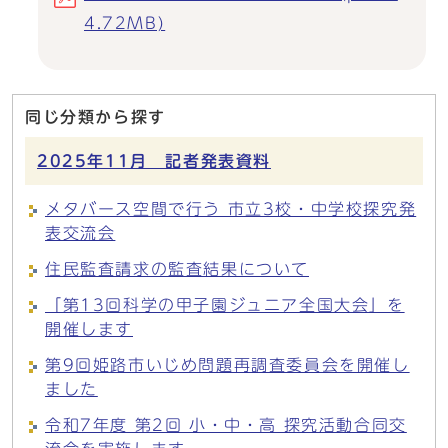
4.72MB)
同じ分類から探す
2025年11月 記者発表資料
メタバース空間で行う 市立3校・中学校探究発
表交流会
住民監査請求の監査結果について
「第13回科学の甲子園ジュニア全国大会」を
開催します
第9回姫路市いじめ問題再調査委員会を開催し
ました
令和7年度 第2回 小・中・高 探究活動合同交