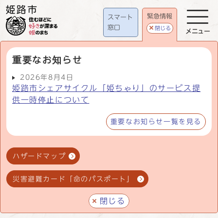
緊急情報
スマート
窓口
閉じる
メニュー
重要なお知らせ
2026年8月4日
姫路市シェアサイクル「姫ちゃり」のサービス提
供一時停止について
重要なお知らせ一覧を見る
ハザードマップ
災害避難カード「命のパスポート」
閉じる