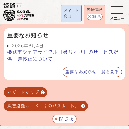
緊急情報
スマート
窓口
閉じる
メニュー
重要なお知らせ
2026年8月4日
姫路市シェアサイクル「姫ちゃり」のサービス提
供一時停止について
重要なお知らせ一覧を見る
ハザードマップ
災害避難カード「命のパスポート」
閉じる