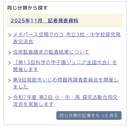
同じ分類から探す
2025年11月 記者発表資料
メタバース空間で行う 市立3校・中学校探究発
表交流会
住民監査請求の監査結果について
「第13回科学の甲子園ジュニア全国大会」を
開催します
第9回姫路市いじめ問題再調査委員会を開催し
ました
令和7年度 第2回 小・中・高 探究活動合同交
流会を実施します
同じ分類の記事をもっと見る