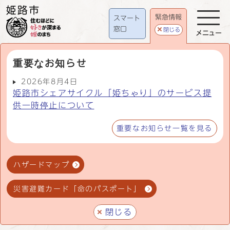
緊急情報
スマート
窓口
閉じる
メニュー
重要なお知らせ
2026年8月4日
姫路市シェアサイクル「姫ちゃり」のサービス提
供一時停止について
重要なお知らせ一覧を見る
ハザードマップ
災害避難カード「命のパスポート」
閉じる