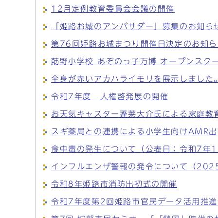
12月定例教育委員会会議の開催
「姫路お城のアンバサダー」募集のお知ら
第76回姫路お城まつり開催日決定のお知ら
莇野小学校 あぞのっ子万博 オープンスク
全身が赤いアカハライモリを展示しました
令和7年度 人権啓発展の開催
お天気キャスター蓬莱大介氏による家庭教
スギ薬局との連携による小学生向けAMR
食中毒の発生について（公表日：令和7年1
インフルエンザ警報の発令について（202
令和8年姫路市消防出初式の開催
令和7年度第2回姫路市官民データ活用推