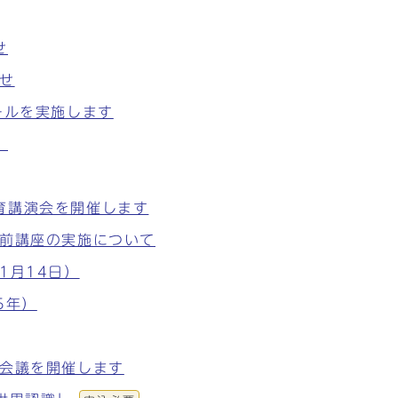
せ
せ
ールを実施します
。
育講演会を開催します
出前講座の実施について
1月14日）
5年）
進会議を開催します