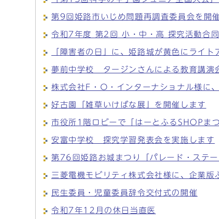
第9回姫路市いじめ問題再調査委員会を開
令和7年度 第2回 小・中・高 探究活動合
「障害者の日」に、姫路城が黄色にライトア
夢前中学校 タージンさんによる教育講演
株式会社F・O・インターナショナル様に
好古園「雑草いけばな展」を開催します
市役所1階ロビーで「はーとふるSHOPま
安富中学校 探究学習発表会を実施します
第76回姫路お城まつり「パレード・ステ
三菱電機モビリティ株式会社様に、企業版
民生委員・児童委員辞令交付式の開催
令和7年12月の休日当直医