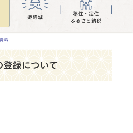
移住・定住
姫路城
ふるさと納税
表資料
の登録について