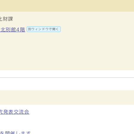
化財課
 北別館4階
別ウィンドウで開く
究発表交流会
」を開催します