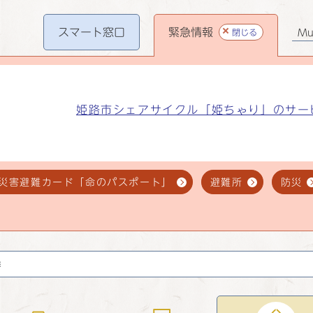
スマート
窓口
緊急情報
閉じる
Mul
姫路市シェアサイクル「姫ちゃり」のサー
災害避難カード「命のパスポート」
避難所
防災