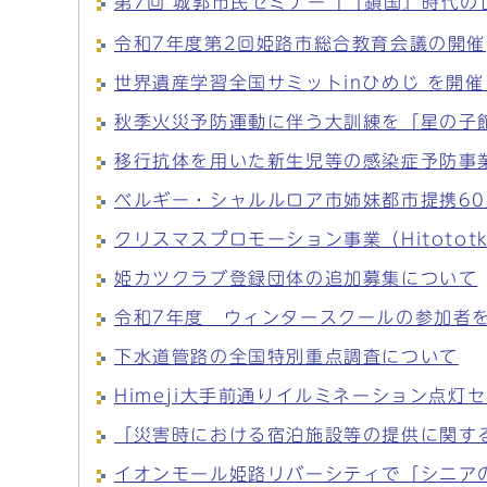
第7回 城郭市民セミナー「『鎖国』時代の
令和7年度第2回姫路市総合教育会議の開催
世界遺産学習全国サミットinひめじ を開
秋季火災予防運動に伴う大訓練を「星の子
移行抗体を用いた新生児等の感染症予防事
ベルギー・シャルルロア市姉妹都市提携6
クリスマスプロモーション事業（Hitototki
姫カツクラブ登録団体の追加募集について
令和7年度 ウィンタースクールの参加者
下水道管路の全国特別重点調査について
Himeji大手前通りイルミネーション点
「災害時における宿泊施設等の提供に関す
イオンモール姫路リバーシティで「シニア