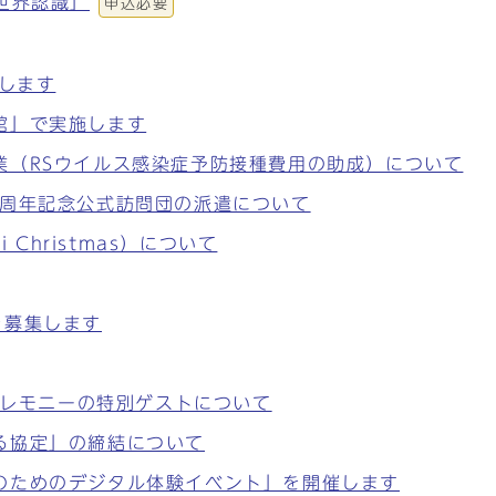
世界認識」
申込必要
催します
館」で実施します
業（RSウイルス感染症予防接種費用の助成）について
0周年記念公式訪問団の派遣について
 Christmas）について
を募集します
灯セレモニーの特別ゲストについて
る協定」の締結について
のためのデジタル体験イベント」を開催します