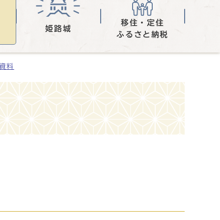
移住・定住
姫路城
ふるさと納税
表資料