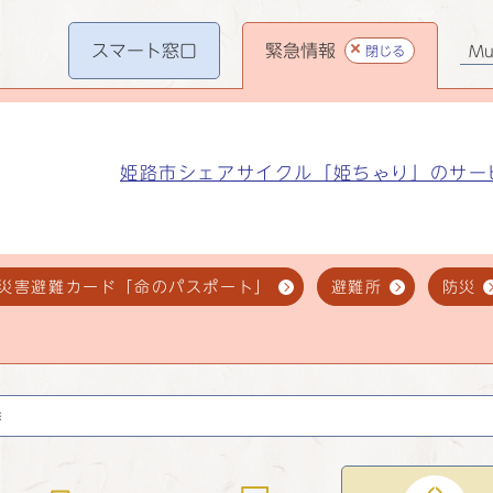
スマート
窓口
緊急情報
閉じる
Mul
姫路市シェアサイクル「姫ちゃり」のサー
災害避難カード「命のパスポート」
避難所
防災