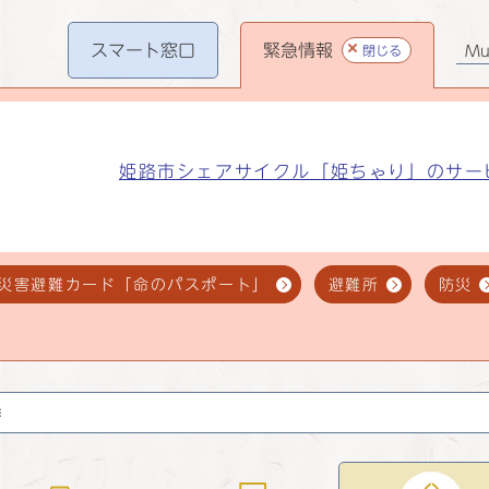
スマート
窓口
緊急情報
閉じる
Mul
姫路市シェアサイクル「姫ちゃり」のサー
災害避難カード「命のパスポート」
避難所
防災