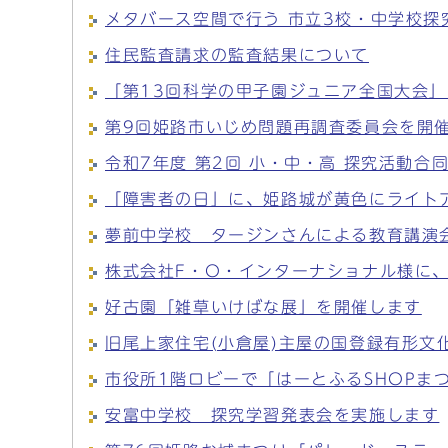
メタバース空間で行う 市立3校・中学校探
住民監査請求の監査結果について
「第13回科学の甲子園ジュニア全国大会
第9回姫路市いじめ問題再調査委員会を開
令和7年度 第2回 小・中・高 探究活動合
「障害者の日」に、姫路城が黄色にライトア
夢前中学校 タージンさんによる教育講演
株式会社F・O・インターナショナル様に
好古園「雑草いけばな展」を開催します
旧尾上家住宅(小倉屋)主屋の国登録有形文
市役所1階ロビーで「はーとふるSHOPま
安富中学校 探究学習発表会を実施します