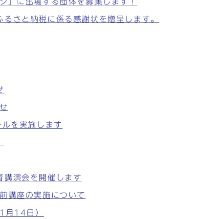
ージ」に出場する団体を募集します！
ふるさと納税に係る感謝状を贈呈します。
せ
せ
ールを実施します
。
育講演会を開催します
出前講座の実施について
1月14日）