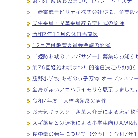
第76回姫路お城まつり「パレード・ステ
三菱電機モビリティ株式会社様に、企業版
民生委員・児童委員辞令交付式の開催
令和7年12月の休日当直医
12月定例教育委員会会議の開催
「姫路お城のアンバサダー」募集のお知ら
第76回姫路お城まつり開催日決定のお知ら
莇野小学校 あぞのっ子万博 オープンスク
全身が赤いアカハライモリを展示しました
令和7年度 人権啓発展の開催
お天気キャスター蓬莱大介氏による家庭教
スギ薬局との連携による小学生向けAMR
食中毒の発生について（公表日：令和7年1