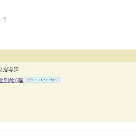
にて
校指導課
地北別館6階
別ウィンドウで開く