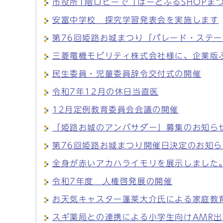
市役所1階ロビーで「はーとふるSHOPま
安富中学校 探究学習発表会を実施します
第76回姫路お城まつり「パレード・ステ
三菱電機モビリティ株式会社様に、企業版
民生委員・児童委員辞令交付式の開催
令和7年12月の休日当直医
12月定例教育委員会会議の開催
「姫路お城のアンバサダー」募集のお知ら
第76回姫路お城まつり開催日決定のお知ら
全身が赤いアカハライモリを展示しました
令和7年度 人権啓発展の開催
お天気キャスター蓬莱大介氏による家庭教
スギ薬局との連携による小学生向けAMR