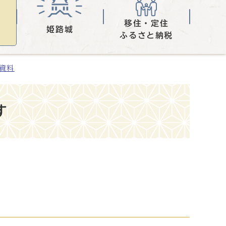
移住・定住
姫路城
ふるさと納税
表資料
す