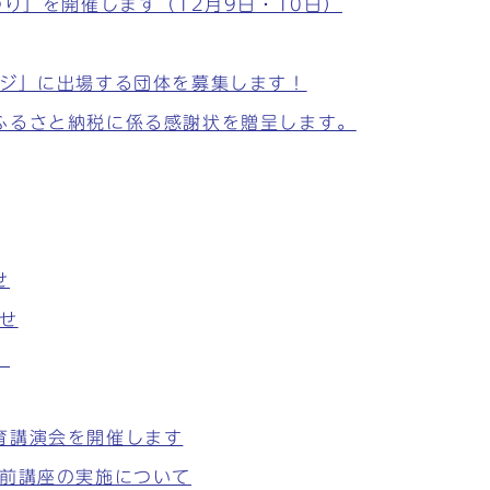
つり」を開催します（12月9日・10日）
ージ」に出場する団体を募集します！
ふるさと納税に係る感謝状を贈呈します。
せ
せ
。
育講演会を開催します
出前講座の実施について