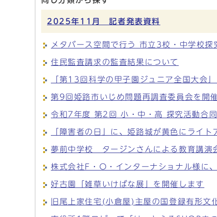
同じ分類から探す
2025年11月 記者発表資料
メタバース空間で行う 市立3校・中学校探
住民監査請求の監査結果について
「第13回科学の甲子園ジュニア全国大会
第9回姫路市いじめ問題再調査委員会を開
令和7年度 第2回 小・中・高 探究活動合
「障害者の日」に、姫路城が黄色にライトア
夢前中学校 タージンさんによる教育講演
株式会社F・O・インターナショナル様に
好古園「雑草いけばな展」を開催します
旧尾上家住宅(小倉屋)主屋の国登録有形文