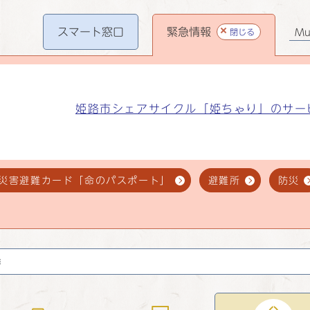
スマート
窓口
緊急情報
閉じる
Mul
姫路市シェアサイクル「姫ちゃり」のサー
災害避難カード「命のパスポート」
避難所
防災