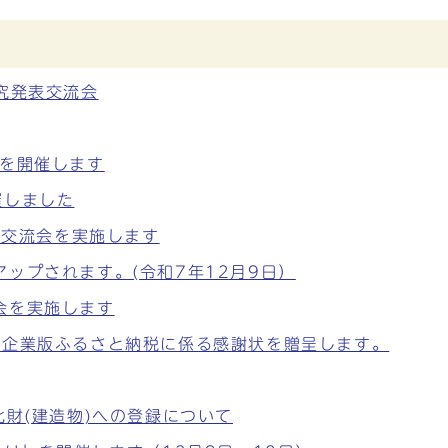
究発表交流会
」を開催します
催しました
同交流会を実施します
ップされます。(令和7年12月9日）
会を実施します
、企業版ふるさと納税に係る感謝状を贈呈します。
化財(建造物)への登録について