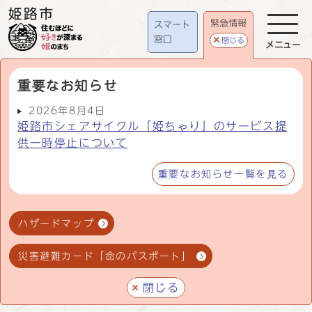
緊急情報
スマート
窓口
閉じる
メニュー
重要なお知らせ
2026年8月4日
姫路市シェアサイクル「姫ちゃり」のサービス提
供一時停止について
重要なお知らせ一覧を見る
ハザードマップ
災害避難カード「命のパスポート」
閉じる