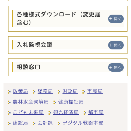
各種様式ダウンロード（変更届
開く
含む）
入札監視会議
開く
相談窓口
開く
政策局
総務局
財政局
市民局
農林水産環境局
健康福祉局
こども未来局
観光経済局
都市局
建設局
会計課
デジタル戦略本部