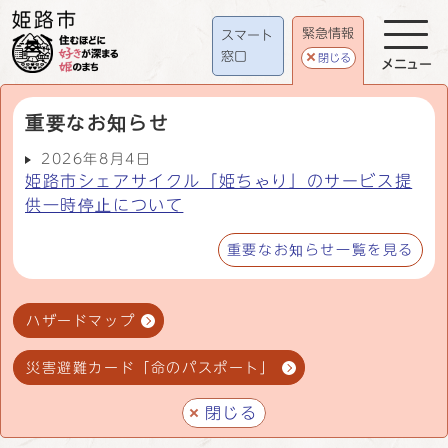
緊急情報
スマート
窓口
閉じる
メニュー
重要なお知らせ
2026年8月4日
姫路市シェアサイクル「姫ちゃり」のサービス提
供一時停止について
重要なお知らせ一覧を見る
ハザードマップ
災害避難カード「命のパスポート」
閉じる