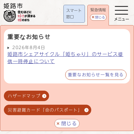
緊急情報
スマート
窓口
閉じる
メニュー
重要なお知らせ
2026年8月4日
姫路市シェアサイクル「姫ちゃり」のサービス提
供一時停止について
重要なお知らせ一覧を見る
ハザードマップ
災害避難カード「命のパスポート」
閉じる