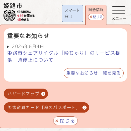
緊急情報
スマート
窓口
閉じる
メニュー
重要なお知らせ
2026年8月4日
姫路市シェアサイクル「姫ちゃり」のサービス提
供一時停止について
重要なお知らせ一覧を見る
ハザードマップ
災害避難カード「命のパスポート」
閉じる