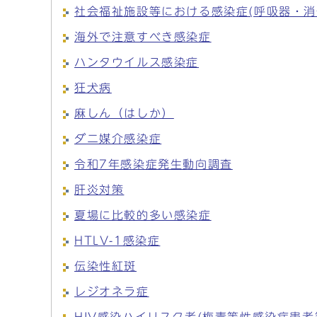
社会福祉施設等における感染症(呼吸器・消
海外で注意すべき感染症
ハンタウイルス感染症
狂犬病
麻しん（はしか）
ダニ媒介感染症
令和7年感染症発生動向調査
肝炎対策
夏場に比較的多い感染症
HTLV-1感染症
伝染性紅斑
レジオネラ症