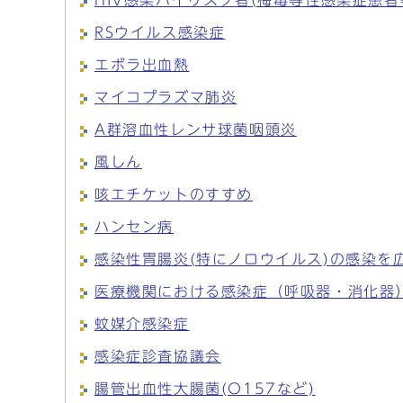
HIV感染ハイリスク者(梅毒等性感染症患者
RSウイルス感染症
エボラ出血熱
マイコプラズマ肺炎
A群溶血性レンサ球菌咽頭炎
風しん
咳エチケットのすすめ
ハンセン病
感染性胃腸炎(特にノロウイルス)の感染を
医療機関における感染症（呼吸器・消化器
蚊媒介感染症
感染症診査協議会
腸管出血性大腸菌(O157など)