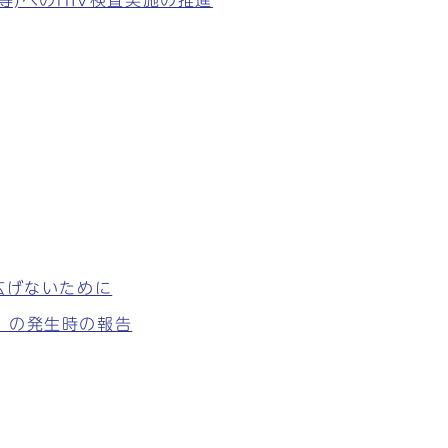
等)へのHIV検査実施の推進
広げないために
）の発生時の報告