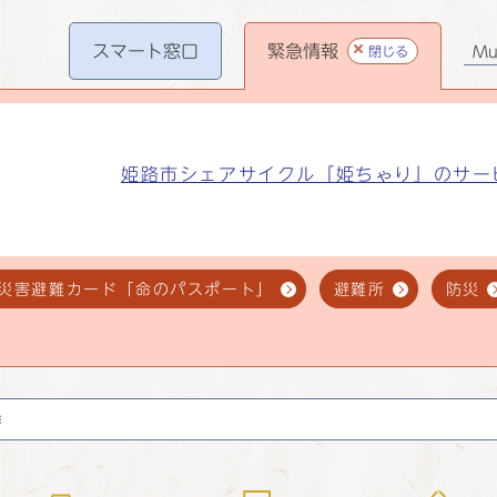
スマート
窓口
緊急情報
閉じる
Mul
姫路市シェアサイクル「姫ちゃり」のサー
災害避難カード「命のパスポート」
避難所
防災