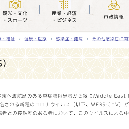
観光・文化
産業・経済
市政情報
・スポーツ
・ビジネス
療・福祉
健康・医療
感染症・難病
その他感染症に関
S）
渡航歴のある重症肺炎患者から後にMiddle East Respi
ス）と命名される新種のコロナウイルス（以下、MERS-Co
患者との接触歴のある者において、このウイルスによる中東