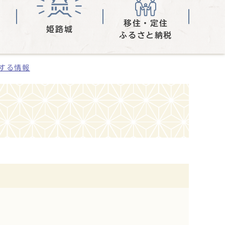
移住・定住
姫路城
ふるさと納税
する情報