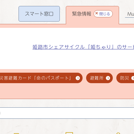
スマート
窓口
緊急情報
閉じる
Mul
姫路市シェアサイクル「姫ちゃり」のサー
災害避難カード「命のパスポート」
避難所
防災