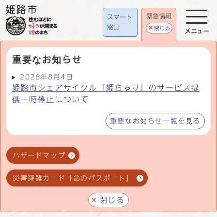
緊急情報
スマート
窓口
閉じる
メニュー
重要なお知らせ
2026年8月4日
姫路市シェアサイクル「姫ちゃり」のサービス提
供一時停止について
重要なお知らせ一覧を見る
ハザードマップ
災害避難カード「命のパスポート」
閉じる