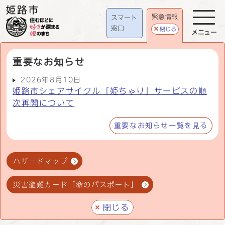
緊急情報
スマート
窓口
閉じる
メニュー
重要なお知らせ
2026年8月10日
姫路市シェアサイクル「姫ちゃり」サービスの順
次再開について
重要なお知らせ一覧を見る
ハザードマップ
災害避難カード「命のパスポート」
閉じる