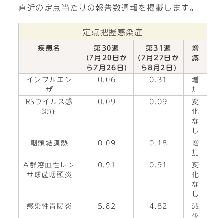
直近の定点当たりの報告数週報を掲載します。
定点把握感染症
疾患名
第30週
第31週
増
(7月20日か
(7月27日か
減
ら7月26日)
ら8月2日)
インフルエン
0.06
0.31
増
ザ
加
RSウイルス感
0.09
0.09
変
染症
化
な
し
咽頭結膜熱
0.09
0.18
増
加
A群溶血性レン
0.91
0.91
変
サ球菌咽頭炎
化
な
し
感染性胃腸炎
5.82
4.82
減
少