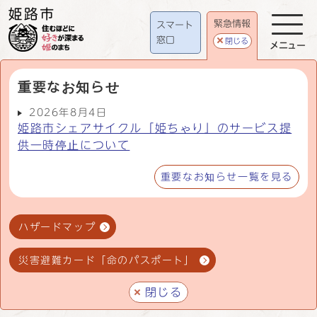
緊急情報
スマート
窓口
閉じる
メニュー
重要なお知らせ
2026年8月4日
姫路市シェアサイクル「姫ちゃり」のサービス提
供一時停止について
重要なお知らせ一覧を見る
ハザードマップ
災害避難カード「命のパスポート」
閉じる