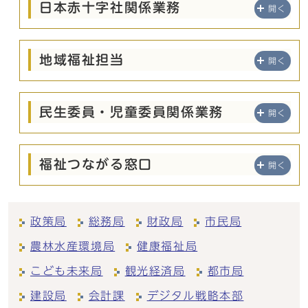
日本赤十字社関係業務
開く
地域福祉担当
開く
民生委員・児童委員関係業務
開く
福祉つながる窓口
開く
政策局
総務局
財政局
市民局
農林水産環境局
健康福祉局
こども未来局
観光経済局
都市局
建設局
会計課
デジタル戦略本部