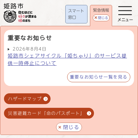
緊急情報
スマート
窓口
閉じる
メニュー
重要なお知らせ
2026年8月4日
姫路市シェアサイクル「姫ちゃり」のサービス提
供一時停止について
重要なお知らせ一覧を見る
ハザードマップ
災害避難カード「命のパスポート」
閉じる