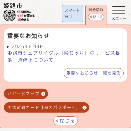
緊急情報
スマート
窓口
閉じる
メニュー
重要なお知らせ
2026年8月4日
姫路市シェアサイクル「姫ちゃり」のサービス提
供一時停止について
重要なお知らせ一覧を見る
ハザードマップ
災害避難カード「命のパスポート」
閉じる