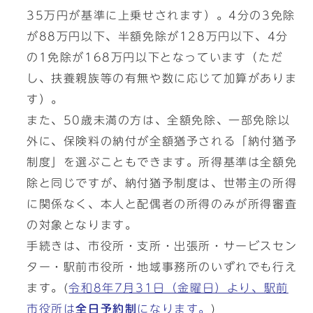
35万円が基準に上乗せされます）。4分の3免除
が88万円以下、半額免除が128万円以下、4分
の1免除が168万円以下となっています（ただ
し、扶養親族等の有無や数に応じて加算がありま
す）。
また、50歳未満の方は、全額免除、一部免除以
外に、保険料の納付が全額猶予される「納付猶予
制度」を選ぶこともできます。所得基準は全額免
除と同じですが、納付猶予制度は、世帯主の所得
に関係なく、本人と配偶者の所得のみが所得審査
の対象となります。
手続きは、市役所・支所・出張所・サービスセン
ター・駅前市役所・地域事務所のいずれでも行え
ます。(
令和8年7月31日（金曜日）より、駅前
市役所は
全日予約制
になります。
)