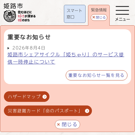
緊急情報
スマート
窓口
閉じる
メニュー
重要なお知らせ
2026年8月4日
姫路市シェアサイクル「姫ちゃり」のサービス提
供一時停止について
重要なお知らせ一覧を見る
ハザードマップ
災害避難カード「命のパスポート」
閉じる