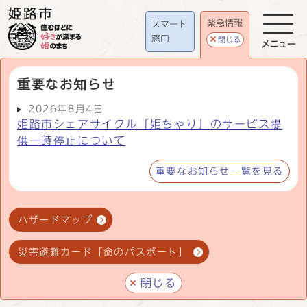
緊急情報
スマート
窓口
閉じる
メニュー
重要なお知らせ
2026年8月4日
姫路市シェアサイクル「姫ちゃり」のサービス提
供一時停止について
重要なお知らせ一覧を見る
ハザードマップ
災害避難カード「命のパスポート」
閉じる