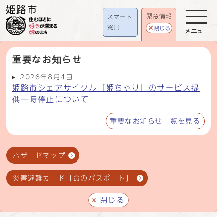
緊急情報
スマート
窓口
閉じる
メニュー
重要なお知らせ
2026年8月4日
姫路市シェアサイクル「姫ちゃり」のサービス提
供一時停止について
重要なお知らせ一覧を見る
ハザードマップ
災害避難カード「命のパスポート」
閉じる