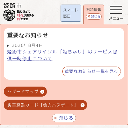
緊急情報
スマート
窓口
閉じる
メニュー
重要なお知らせ
2026年8月4日
姫路市シェアサイクル「姫ちゃり」のサービス提
供一時停止について
重要なお知らせ一覧を見る
ハザードマップ
災害避難カード「命のパスポート」
閉じる