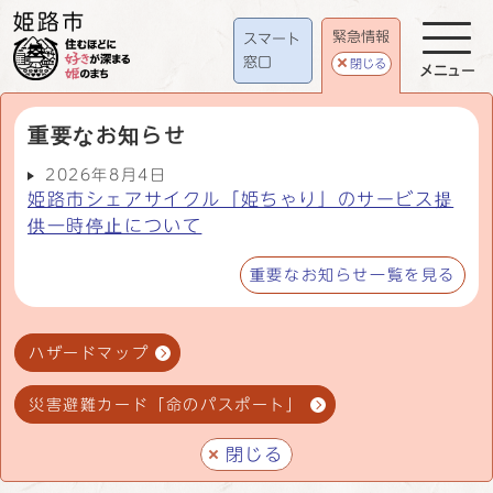
緊急情報
スマート
窓口
閉じる
メニュー
重要なお知らせ
2026年8月4日
姫路市シェアサイクル「姫ちゃり」のサービス提
供一時停止について
重要なお知らせ一覧を見る
ハザードマップ
災害避難カード「命のパスポート」
閉じる