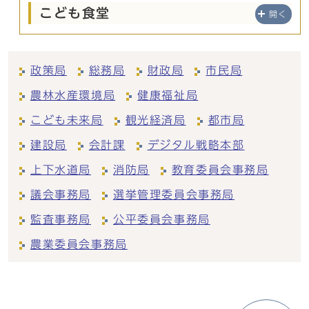
こども食堂
開く
政策局
総務局
財政局
市民局
農林水産環境局
健康福祉局
こども未来局
観光経済局
都市局
建設局
会計課
デジタル戦略本部
上下水道局
消防局
教育委員会事務局
議会事務局
選挙管理委員会事務局
監査事務局
公平委員会事務局
農業委員会事務局