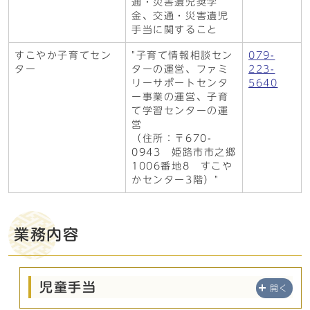
通・災害遺児奨学
金、交通・災害遺児
手当に関すること
すこやか子育てセン
"子育て情報相談セン
079-
ター
ターの運営、ファミ
223-
リーサポートセンタ
5640
ー事業の運営、子育
て学習センターの運
営
（住所：〒670-
0943 姫路市市之郷
1006番地8 すこや
かセンター3階）"
業務内容
児童手当
開く