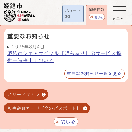
緊急情報
スマート
窓口
閉じる
メニュー
重要なお知らせ
2026年8月4日
姫路市シェアサイクル「姫ちゃり」のサービス提
供一時停止について
重要なお知らせ一覧を見る
ハザードマップ
災害避難カード「命のパスポート」
閉じる