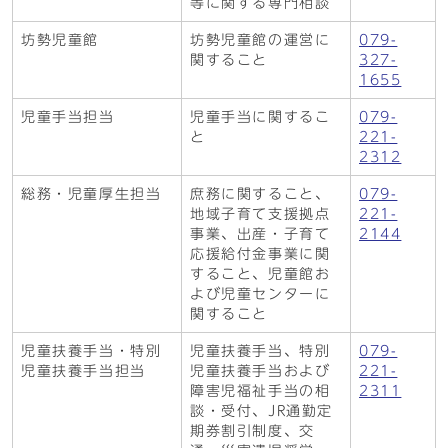
等に関する専門相談
坊勢児童館
坊勢児童館の運営に
079-
関すること
327-
1655
児童手当担当
児童手当に関するこ
079-
と
221-
2312
総務・児童厚生担当
庶務に関すること、
079-
地域子育て支援拠点
221-
事業、出産・子育て
2144
応援給付金事業に関
すること、児童館お
よび児童センターに
関すること
児童扶養手当・特別
児童扶養手当、特別
079-
児童扶養手当担当
児童扶養手当および
221-
障害児福祉手当の相
2311
談・受付、JR通勤定
期券割引制度、交