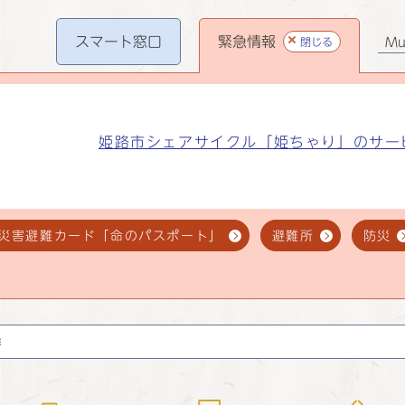
スマート
窓口
緊急情報
閉じる
Mul
姫路市シェアサイクル「姫ちゃり」のサー
災害避難カード「命のパスポート」
避難所
防災