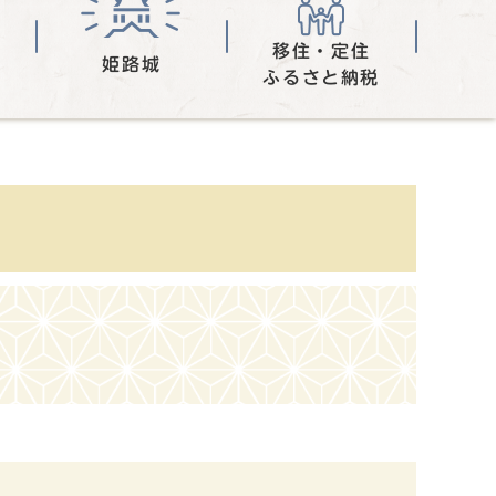
移住・定住
姫路城
ふるさと納税