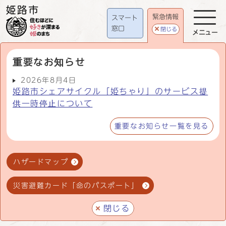
緊急情報
スマート
窓口
閉じる
メニュー
重要なお知らせ
2026年8月4日
姫路市シェアサイクル「姫ちゃり」のサービス提
供一時停止について
重要なお知らせ一覧を見る
ハザードマップ
災害避難カード「命のパスポート」
閉じる