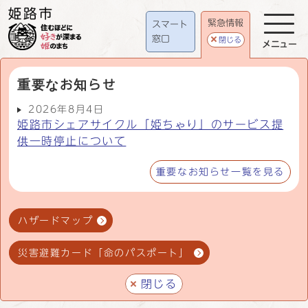
緊急情報
スマート
窓口
閉じる
メニュー
重要なお知らせ
2026年8月4日
姫路市シェアサイクル「姫ちゃり」のサービス提
供一時停止について
重要なお知らせ一覧を見る
ハザードマップ
災害避難カード「命のパスポート」
閉じる