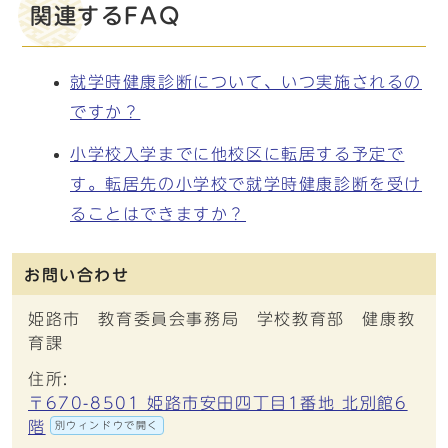
関連するFAQ
就学時健康診断について、いつ実施されるの
ですか？
小学校入学までに他校区に転居する予定で
す。転居先の小学校で就学時健康診断を受け
ることはできますか？
お問い合わせ
姫路市 教育委員会事務局 学校教育部 健康教
育課
住所:
〒670-8501 姫路市安田四丁目1番地 北別館6
階
別ウィンドウで開く