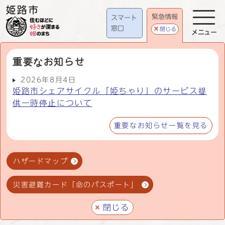
緊急情報
スマート
窓口
閉じる
メニュー
重要なお知らせ
2026年8月4日
姫路市シェアサイクル「姫ちゃり」のサービス提
供一時停止について
重要なお知らせ一覧を見る
ハザードマップ
災害避難カード「命のパスポート」
閉じる