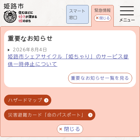
緊急情報
スマート
窓口
閉じる
メニュー
重要なお知らせ
2026年8月4日
姫路市シェアサイクル「姫ちゃり」のサービス提
供一時停止について
重要なお知らせ一覧を見る
ハザードマップ
災害避難カード「命のパスポート」
閉じる