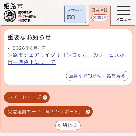
緊急情報
スマート
窓口
閉じる
メニュー
重要なお知らせ
2026年8月4日
姫路市シェアサイクル「姫ちゃり」のサービス提
供一時停止について
重要なお知らせ一覧を見る
ハザードマップ
災害避難カード「命のパスポート」
閉じる