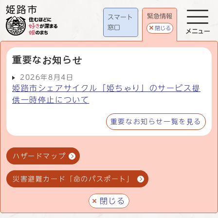
緊急情報
スマート
窓口
閉じる
メニュー
重要なお知らせ
2026年8月4日
姫路市シェアサイクル「姫ちゃり」のサービス提
供一時停止について
重要なお知らせ一覧を見る
ハザードマップ
災害避難カード「命のパスポート」
閉じる