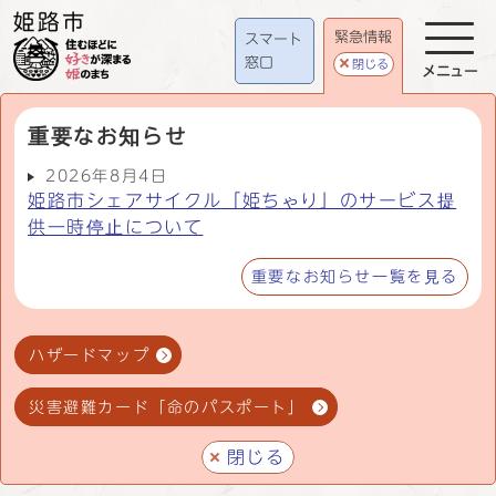
緊急情報
スマート
窓口
閉じる
メニュー
重要なお知らせ
2026年8月4日
姫路市シェアサイクル「姫ちゃり」のサービス提
供一時停止について
重要なお知らせ一覧を見る
ハザードマップ
災害避難カード「命のパスポート」
閉じる