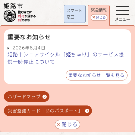
緊急情報
スマート
窓口
閉じる
メニュー
重要なお知らせ
2026年8月4日
姫路市シェアサイクル「姫ちゃり」のサービス提
供一時停止について
重要なお知らせ一覧を見る
ハザードマップ
災害避難カード「命のパスポート」
閉じる