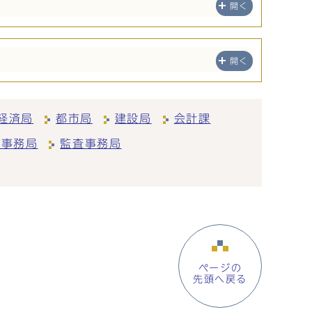
開く
開く
経済局
都市局
建設局
会計課
会事務局
監査事務局
ページの
先頭へ戻る