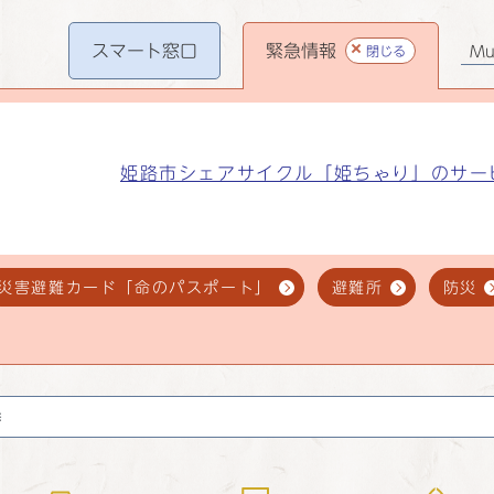
スマート
窓口
緊急情報
閉じる
Mul
姫路市シェアサイクル「姫ちゃり」のサー
災害避難カード「命のパスポート」
避難所
防災