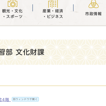
観光・文化
産業・経済
市政情報
・スポーツ
・ビジネス
習部 文化財課
別館4階
別ウィンドウで開く